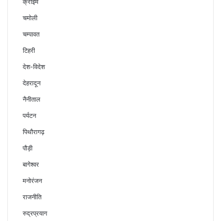
क्राइम
चमोली
चम्पावत
टिहरी
देश-विदेश
देहरादून
नैनीताल
पर्यटन
पिथौरागढ़
पौड़ी
बागेश्वर
मनोरंजन
राजनीति
रुद्रप्रयाग