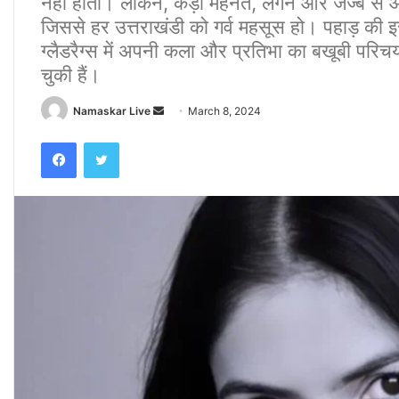
नहीं होता। लेकिन, कड़ी मेहनत, लगन और जज्बे से आ
जिससे हर उत्तराखंडी को गर्व महसूस हो। पहाड़ की इस
ग्लैडरैग्स में अपनी कला और प्रतिभा का बखूबी परि
चुकी हैं।
Namaskar Live
S
March 8, 2024
e
Facebook
Twitter
n
d
a
n
e
m
a
i
l