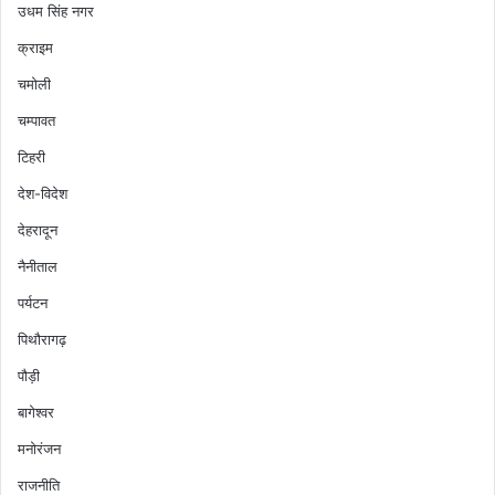
उधम सिंह नगर
क्राइम
चमोली
चम्पावत
टिहरी
देश-विदेश
देहरादून
नैनीताल
पर्यटन
पिथौरागढ़
पौड़ी
बागेश्वर
मनोरंजन
राजनीति