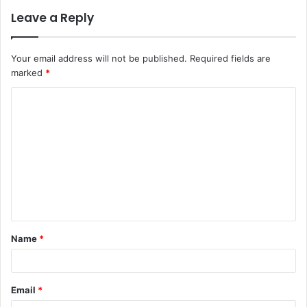
Leave a Reply
Your email address will not be published.
Required fields are
marked
*
C
o
m
m
e
n
t
Name
*
*
Email
*