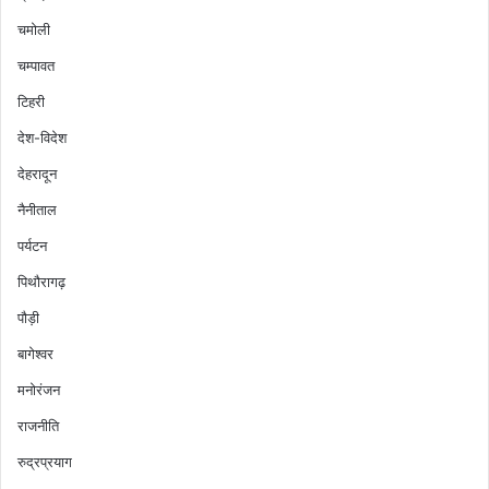
चमोली
चम्पावत
टिहरी
देश-विदेश
देहरादून
नैनीताल
पर्यटन
पिथौरागढ़
पौड़ी
बागेश्वर
मनोरंजन
राजनीति
रुद्रप्रयाग