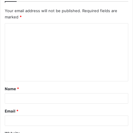
Your email address will not be published.
Required fields are
marked
*
C
o
m
m
e
n
t
Name
*
*
Email
*