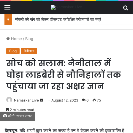
Menu
S
fo
नौकरी की मांग को लेकर डीएलएड प्रशिक्षित बेरोजगारों का मंत्री आवास कूच, पुलिस ने रोका
Home
/
Blog
Blog
नैनीताल
सोच को सलाम: नैनीताल में
घोड़ा लाइब्रेरी से नौनिहालों तक
पहुंचाया जा रहा अक्षर ज्ञान
Namaskar Live
S
August 12, 2023
0
75
e
2 minutes read
n
फोटो: साभार संस्था
d
a
देहरादून:
यदि आपमें कुछ करने का जज्बा है मन में बेहतर करने की इच्छाशक्ति है