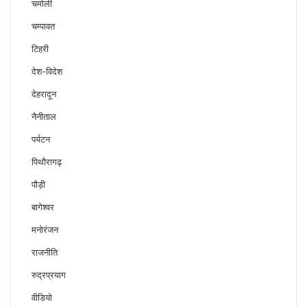
चमोली
चम्पावत
टिहरी
देश-विदेश
देहरादून
नैनीताल
पर्यटन
पिथौरागढ़
पौड़ी
बागेश्वर
मनोरंजन
राजनीति
रुद्रप्रयाग
वीडियो