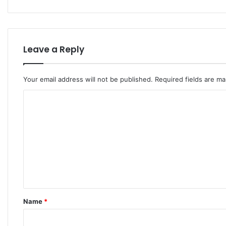
Leave a Reply
Your email address will not be published.
Required fields are m
C
o
m
m
e
n
t
Name
*
*