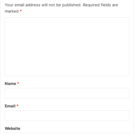
Your email address will not be published.
Required fields are
marked
*
C
o
m
m
e
n
t
Name
*
*
Email
*
Website