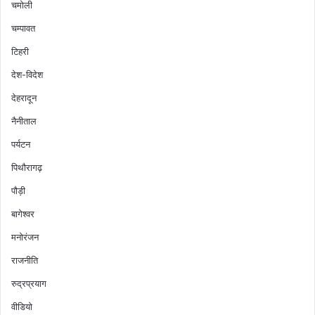
चमोली
चम्पावत
टिहरी
देश-विदेश
देहरादून
नैनीताल
पर्यटन
पिथौरागढ़
पौड़ी
बागेश्वर
मनोरंजन
राजनीति
रुद्रप्रयाग
वीडियो