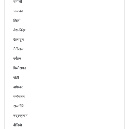
चमोली
चम्पावत
टिहरी
देश-विदेश
देहरादून
नैनीताल
पर्यटन
पिथौरागढ़
पौड़ी
बागेश्वर
मनोरंजन
राजनीति
रुद्रप्रयाग
वीडियो