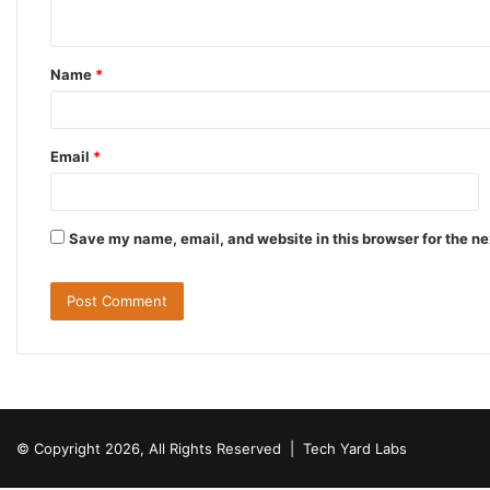
n
t
Name
*
*
Email
*
Save my name, email, and website in this browser for the n
© Copyright 2026, All Rights Reserved |
Tech Yard Labs