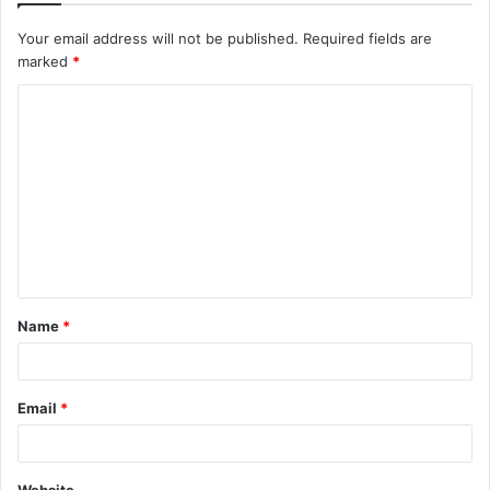
Your email address will not be published.
Required fields are
marked
*
C
o
m
m
e
n
t
Name
*
*
Email
*