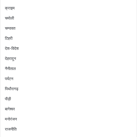
क्राइम
चमोली
चम्पावत
टिहरी
देश-विदेश
देहरादून
नैनीताल
पर्यटन
पिथौरागढ़
पौड़ी
बागेश्वर
मनोरंजन
राजनीति