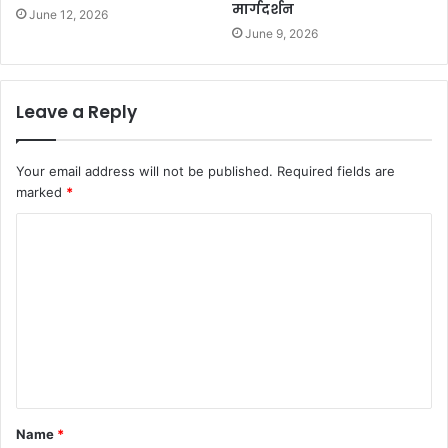
मार्गदर्शन
June 12, 2026
June 9, 2026
Leave a Reply
Your email address will not be published.
Required fields are
marked
*
C
o
m
m
e
n
t
Name
*
*