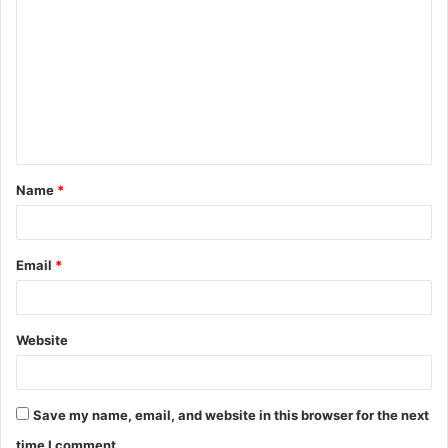
o
m
m
e
n
t
Name
*
*
Email
*
Website
Save my name, email, and website in this browser for the next
time I comment.