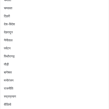
चमोली
चम्पावत
टिहरी
देश-विदेश
देहरादून
नैनीताल
पर्यटन
पिथौरागढ़
पौड़ी
बागेश्वर
मनोरंजन
राजनीति
रुद्रप्रयाग
वीडियो