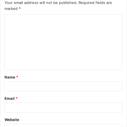
Your email address will not be published.
Required fields are
marked
*
C
o
m
m
e
n
t
Name
*
*
Email
*
Website