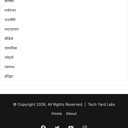
बागेश्वर
मनोरंजन
राजनीति
रुद्रप्रयाग
वीडियो
सामाजिक
स्पोर्ट्स
स्वास्थ्य
हरिद्वार
© Copyright 2026, All Rights Reserved |
Tech Yard Labs
Home
About
Facebook
Twitter
YouTube
Instagram