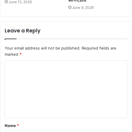
मार्गदर्शन
June 12, 2026
June 9, 2026
Leave a Reply
Your email address will not be published.
Required fields are
marked
*
C
o
m
m
e
n
t
Name
*
*