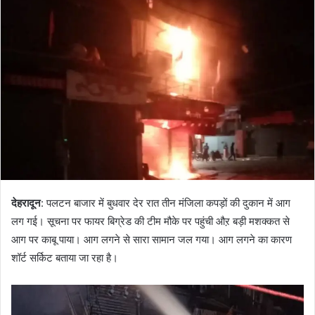
a
n
e
m
a
i
l
देहरादून
: पलटन बाजार में बुधवार देर रात तीन मंजिला कपड़ों की दुकान में आग
लग गई। सूचना पर फायर बिग्रेड की टीम मौके पर पहुंची औऱ बड़ी मशक्कत से
आग पर काबू पाया। आग लगने से सारा सामान जल गया। आग लगने का कारण
शॉर्ट सर्किट बताया जा रहा है।