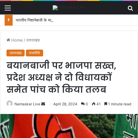
Menu
S
fo
भारतीय निशानेबाजी के महानायक जसपाल राणा का निधन, खेल जगत में शोक
Home
/
उत्तराखंड
उत्तराखंड
राजनीति
बयानबाजी पर भाजपा सख्त,
प्रदेश अध्यक्ष ने दो विधायकों
समेत पांच को किया तलब
Namaskar Live
S
April 28, 2024
0
41
1 minute read
e
n
d
a