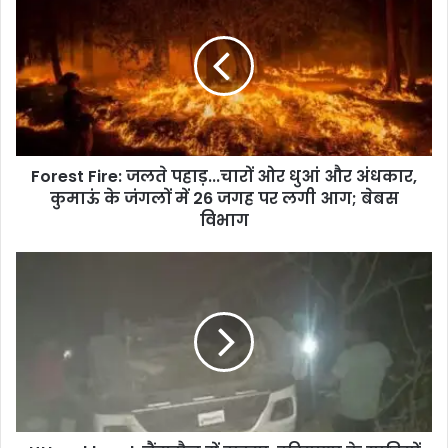
i
t
e
Forest Fire: जलते पहाड़...चारों ओर धुआं और अंधकार,
कुमाऊं के जंगलों में 26 जगह पर लगी आग; बेबस
विभाग