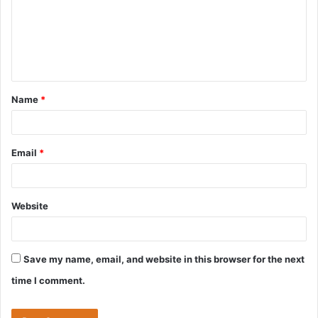
m
e
n
t
Name
*
*
Email
*
Website
Save my name, email, and website in this browser for the next
time I comment.