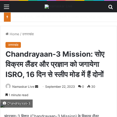
Menu
S
fo
महिला पर हमले के बाद भड़के ग्रामीण, गुलदार को आदमखोर घोषित कर मारने की मांग पर नेशनल हाईवे जाम
Home
/
उत्तराखंड
उत्तराखंड
Chandrayaan-3 Mission: सोए
विक्रम लैंडर और प्रज्ञान को जगायेगा
ISRO, 16 दिन से स्लीप मोड में हैं दोनों
Namaskar Live
S
September 22, 2023
0
30
e
1 minute read
n
Chandrayaan-3
d
a
चंद्रयान-3 मिशन (Chandrayaan-3 Mission) के विक्रम लैंडर