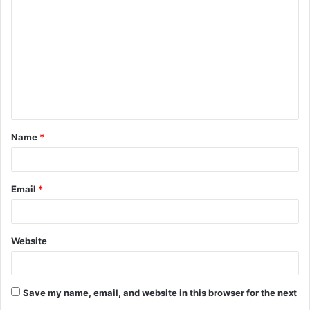
o
m
m
e
n
t
Name
*
*
Email
*
Website
Save my name, email, and website in this browser for the next