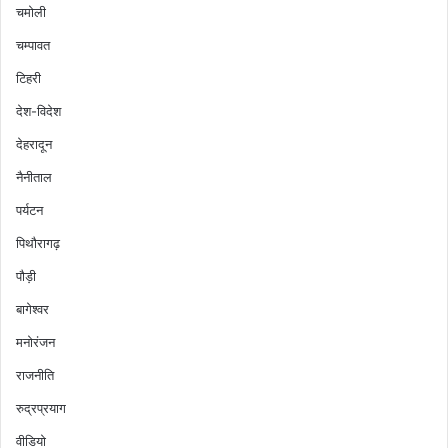
चमोली
चम्पावत
टिहरी
देश-विदेश
देहरादून
नैनीताल
पर्यटन
पिथौरागढ़
पौड़ी
बागेश्वर
मनोरंजन
राजनीति
रुद्रप्रयाग
वीडियो