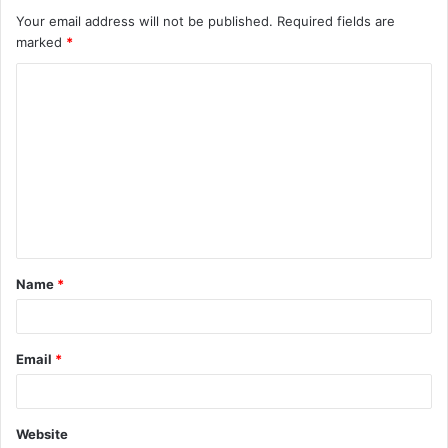
Your email address will not be published.
Required fields are
marked
*
C
o
m
m
e
n
t
Name
*
*
Email
*
Website