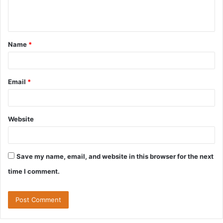
e
n
t
Name
*
*
Email
*
Website
Save my name, email, and website in this browser for the next
time I comment.