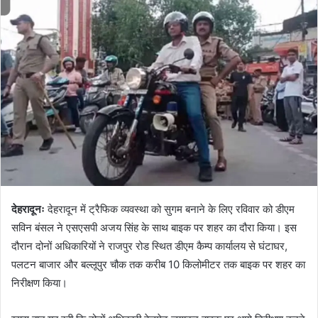
d
a
n
e
m
a
i
l
देहरादूनः
देहरादून में ट्रैफिक व्यवस्था को सुगम बनाने के लिए रविवार को डीएम
सविन बंसल ने एसएसपी अजय सिंह के साथ बाइक पर शहर का दौरा किया। इस
दौरान दोनों अधिकारियों ने राजपुर रोड स्थित डीएम कैम्प कार्यालय से घंटाघर,
पलटन बाजार और बल्लूपुर चौक तक करीब 10 किलोमीटर तक बाइक पर शहर का
निरीक्षण किया।