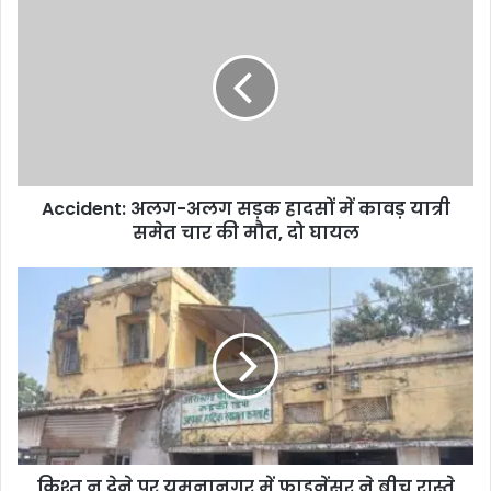
i
t
e
Accident: अलग-अलग सड़क हादसों में कावड़ यात्री
समेत चार की मौत, दो घायल
किश्त न देने पर यमुनानगर में फाइनेंसर ने बीच रास्ते