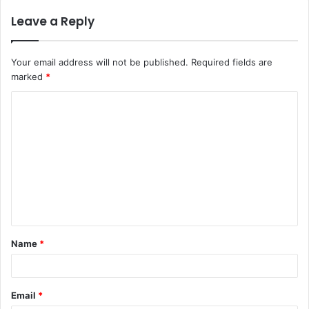
Leave a Reply
Your email address will not be published.
Required fields are
marked
*
C
o
m
m
e
n
t
Name
*
*
Email
*