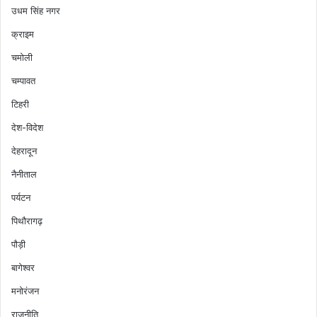
उधम सिंह नगर
क्राइम
चमोली
चम्पावत
टिहरी
देश-विदेश
देहरादून
नैनीताल
पर्यटन
पिथौरागढ़
पौड़ी
बागेश्वर
मनोरंजन
राजनीति