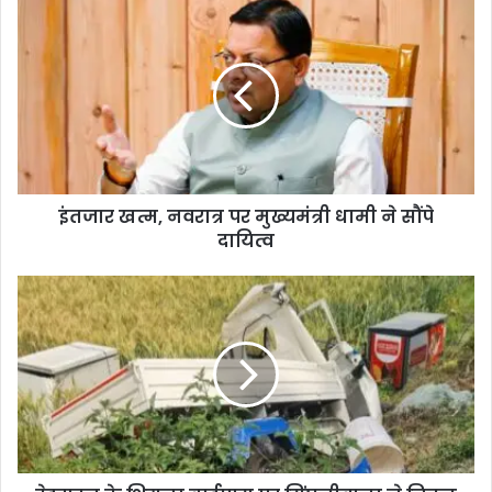
i
t
e
इंतजार खत्म, नवरात्र पर मुख्यमंत्री धामी ने सौंपे
दायित्व