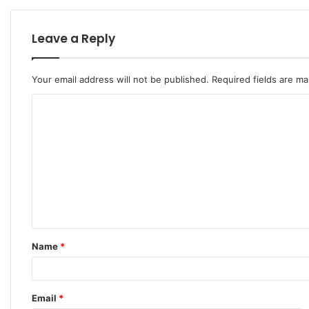
Leave a Reply
Your email address will not be published.
Required fields are m
C
o
m
m
e
n
t
Name
*
*
Email
*