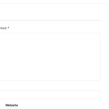
arked
*
Website