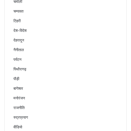
चमोली
चम्पावत
टिहरी
देश-विदेश
देहरादून
नैनीताल
पर्यटन
पिथौरागढ़
पौड़ी
बागेश्वर
मनोरंजन
राजनीति
रुद्रप्रयाग
वीडियो