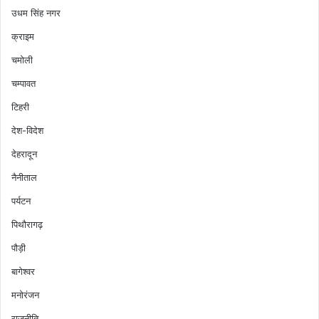
उधम सिंह नगर
क्राइम
चमोली
चम्पावत
टिहरी
देश-विदेश
देहरादून
नैनीताल
पर्यटन
पिथौरागढ़
पौड़ी
बागेश्वर
मनोरंजन
राजनीति