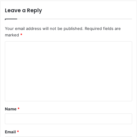
Leave a Reply
Your email address will not be published.
Required fields are
marked
*
C
o
m
m
e
n
t
Name
*
*
Email
*