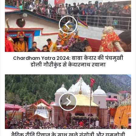
i
t
e
Chardham Yatra 2024: बाबा केदार की पंचमुखी
डोली गौरीकुंड से केदारनाथ रवाना
वैदिक रीति रिवाज के साथ खुले गंगोत्री और यमुनोत्री