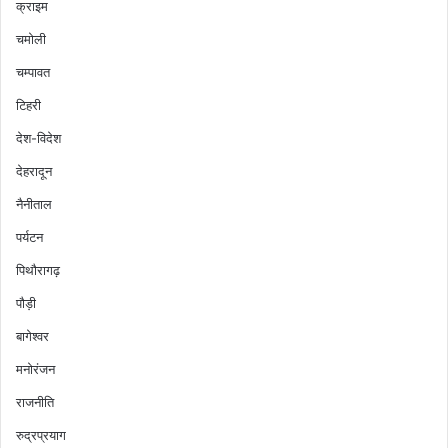
क्राइम
चमोली
चम्पावत
टिहरी
देश-विदेश
देहरादून
नैनीताल
पर्यटन
पिथौरागढ़
पौड़ी
बागेश्वर
मनोरंजन
राजनीति
रुद्रप्रयाग