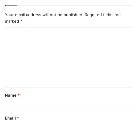
Your email address will not be published.
Required fields are
marked
*
C
o
m
m
e
n
t
Name
*
*
Email
*