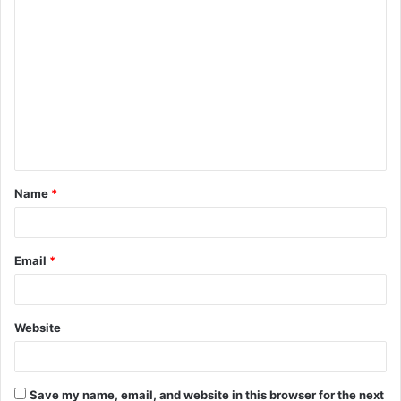
C
o
m
m
e
n
t
Name
*
*
Email
*
Website
Save my name, email, and website in this browser for the next