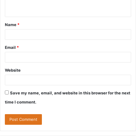
n
t
Name
*
*
Email
*
Website
Save my name, email, and website in this browser for the next
time I comment.