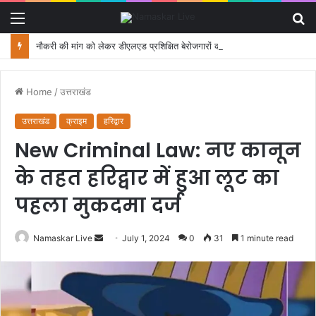
Menu
S
fo
नौकरी की मांग को लेकर डीएलएड प्रशिक्षित बेरोजगारों का मंत्री आवास कूच, पुलिस ने रोका
Home
/
उत्तराखंड
उत्तराखंड
क्राइम
हरिद्वार
New Criminal Law: नए कानून
के तहत हरिद्वार में हुआ लूट का
पहला मुकदमा दर्ज
Namaskar Live
S
July 1, 2024
0
31
1 minute read
e
n
d
a