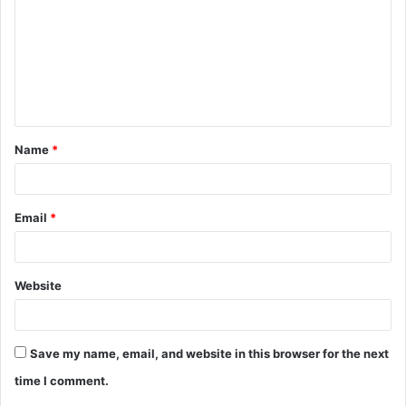
m
m
e
n
t
Name
*
*
Email
*
Website
Save my name, email, and website in this browser for the next
time I comment.