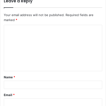
Leave a Reply
Your email address will not be published.
Required fields are
marked
*
C
o
m
m
e
n
t
Name
*
*
Email
*