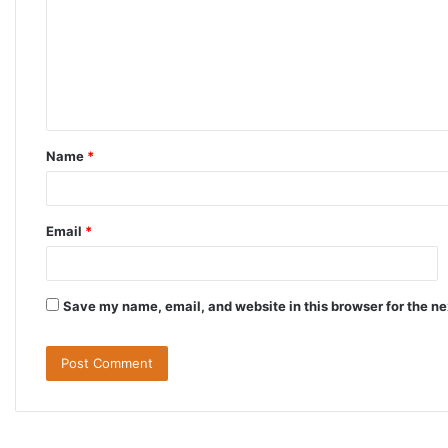
m
m
e
n
t
Name
*
*
Email
*
Save my name, email, and website in this browser for the n