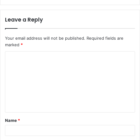
Leave a Reply
Your email address will not be published.
Required fields are
marked
*
C
o
m
m
e
n
t
Name
*
*