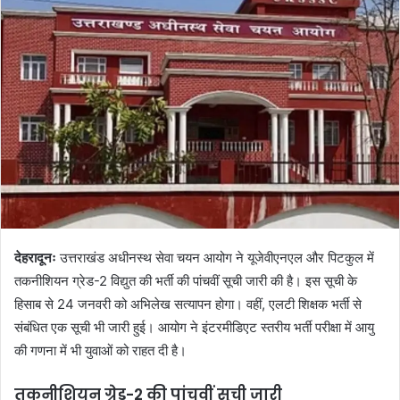
a
n
e
m
a
i
l
देहरादूनः
उत्तराखंड अधीनस्थ सेवा चयन आयोग ने यूजेवीएनएल और पिटकुल में
तकनीशियन ग्रेड-2 विद्युत की भर्ती की पांचवीं सूची जारी की है। इस सूची के
हिसाब से 24 जनवरी को अभिलेख सत्यापन होगा। वहीं, एलटी शिक्षक भर्ती से
संबंधित एक सूची भी जारी हुई। आयोग ने इंटरमीडिएट स्तरीय भर्ती परीक्षा में आयु
की गणना में भी युवाओं को राहत दी है।
तकनीशियन ग्रेड-2 की पांचवीं सूची जारी