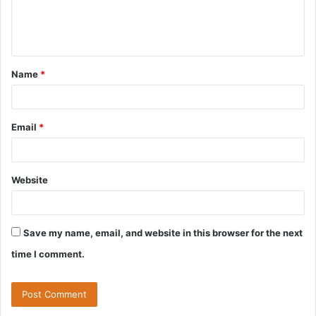
e
n
t
Name
*
*
Email
*
Website
Save my name, email, and website in this browser for the next
time I comment.