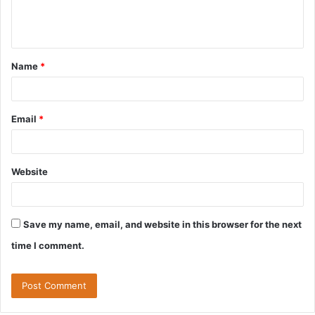
e
n
t
Name
*
*
Email
*
Website
Save my name, email, and website in this browser for the next
time I comment.