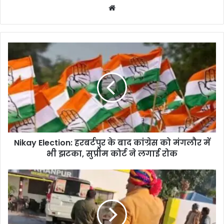
W
e
b
s
i
t
e
Nikay Election: हरबर्टपुर के बाद कांग्रेस को मंगलौर में
भी झटका, सुप्रीम कोर्ट ने लगाई रोक