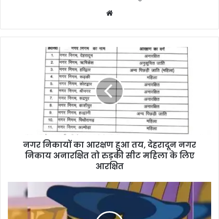
W
e
b
s
i
t
e
नगर निकायों का आरक्षण हुआ तय, देहरादून नगर
निकाय अनारक्षित तो रुड़की सीट महिला के लिए
आरक्षित