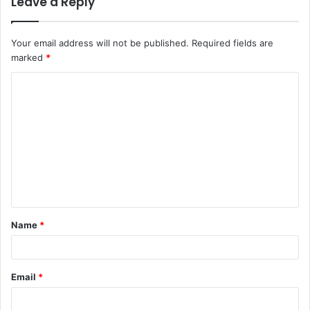
Leave a Reply
Your email address will not be published.
Required fields are
marked
*
C
o
m
m
e
n
t
Name
*
*
Email
*