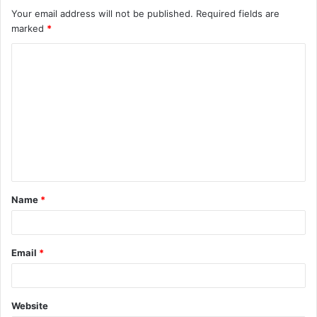
Your email address will not be published.
Required fields are
marked
*
C
o
m
m
e
n
t
Name
*
*
Email
*
Website