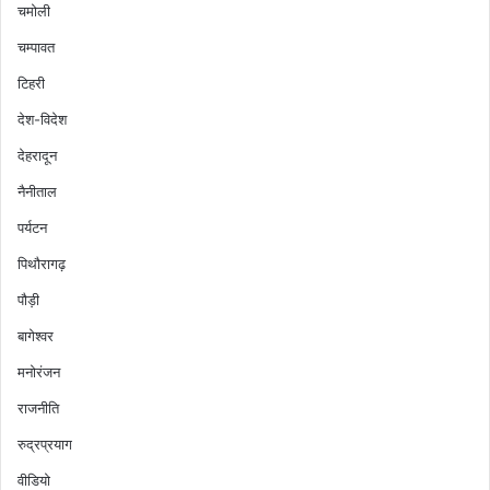
चमोली
चम्पावत
टिहरी
देश-विदेश
देहरादून
नैनीताल
पर्यटन
पिथौरागढ़
पौड़ी
बागेश्वर
मनोरंजन
राजनीति
रुद्रप्रयाग
वीडियो