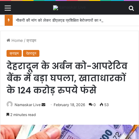
Menu
S
fo
नौकरी की मांग को लेकर डीएलएड प्रशिक्षित बेरोजगारों का मंत्री आवास कूच, पुलिस ने रोका
Home
/
क्राइम
क्राइम
देहरादून
देहरादून के अर्बन को-आपरेटिव
बैंक में बड़ा घपला, खाताधारकों
के 124 करोड़ रुपये फंसे
Namaskar Live
S
February 18, 2026
0
53
e
2 minutes read
n
d
a