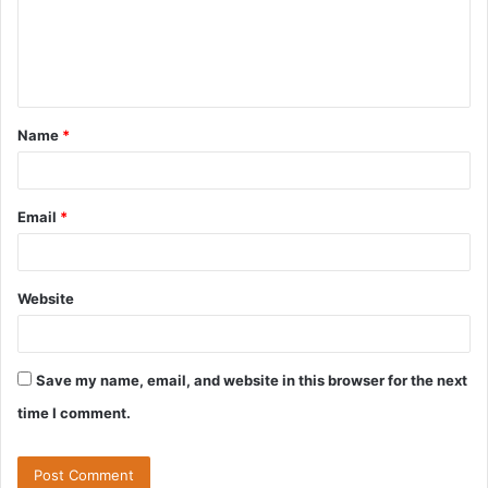
m
e
n
t
Name
*
*
Email
*
Website
Save my name, email, and website in this browser for the next
time I comment.