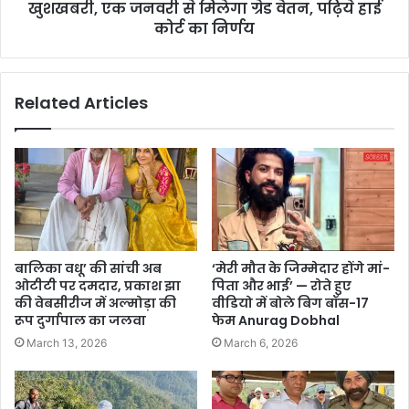
खुशखबरी, एक जनवरी से मिलेगा ग्रेड वेतन, पढ़िये हाई
कोर्ट का निर्णय
Related Articles
बालिका वधू’ की सांची अब
‘मेरी मौत के जिम्मेदार होंगे मां-
ओटीटी पर दमदार, प्रकाश झा
पिता और भाई’ — रोते हुए
की वेबसीरीज में अल्मोड़ा की
वीडियो में बोले बिग बॉस-17
रूप दुर्गापाल का जलवा
फेम Anurag Dobhal
March 13, 2026
March 6, 2026