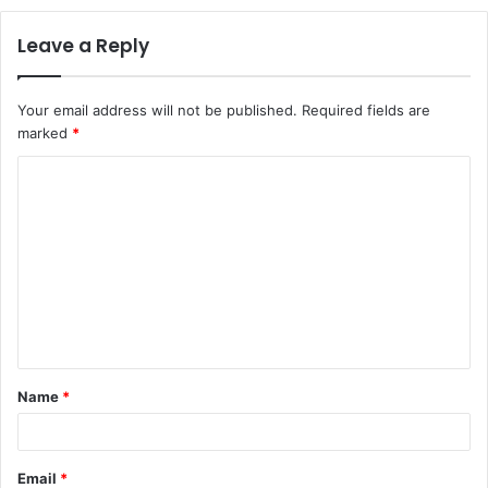
Leave a Reply
Your email address will not be published.
Required fields are
marked
*
C
o
m
m
e
n
t
Name
*
*
Email
*