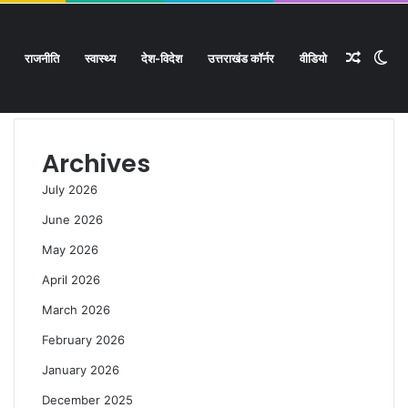
Rando
Sw
राजनीति
स्वास्थ्य
देश-विदेश
उत्तराखंड कॉर्नर
वीडियो
Facebook
Twitter
YouTube
Instagram
Log
Rando
Si
In
Article
Archives
Article
sk
July 2026
June 2026
May 2026
April 2026
March 2026
February 2026
January 2026
December 2025