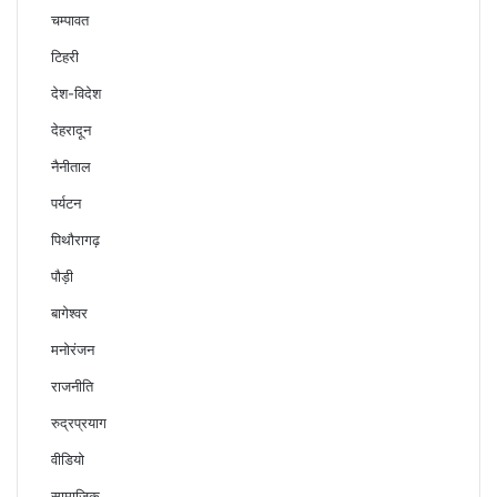
चम्पावत
टिहरी
देश-विदेश
देहरादून
नैनीताल
पर्यटन
पिथौरागढ़
पौड़ी
बागेश्वर
मनोरंजन
राजनीति
रुद्रप्रयाग
वीडियो
सामाजिक