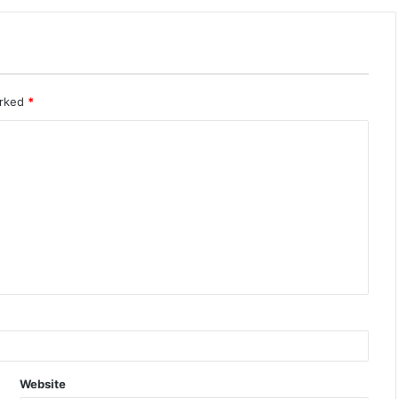
arked
*
Website