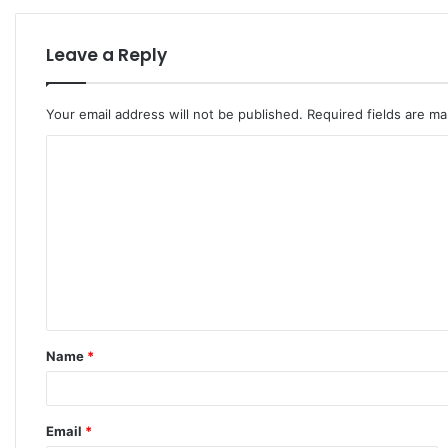
Leave a Reply
Your email address will not be published.
Required fields are m
C
o
m
m
e
n
t
Name
*
*
Email
*