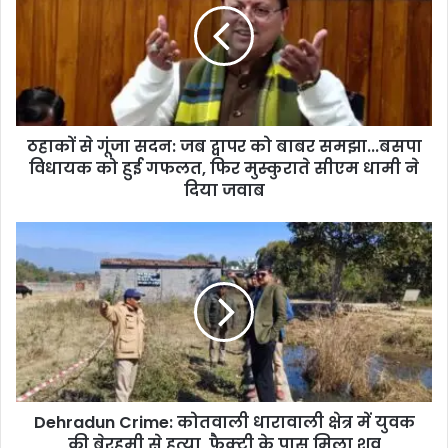
e
ठहाकों से गूंजा सदन: जब द्वापर को बाबर समझा...बसपा
विधायक को हुई गफलत, फिर मुस्कुराते सीएम धामी ने
दिया जवाब
Dehradun Crime: कोतवाली धारावाली क्षेत्र में युवक
की बेरहमी से हत्या, फैक्ट्री के पास मिला शव