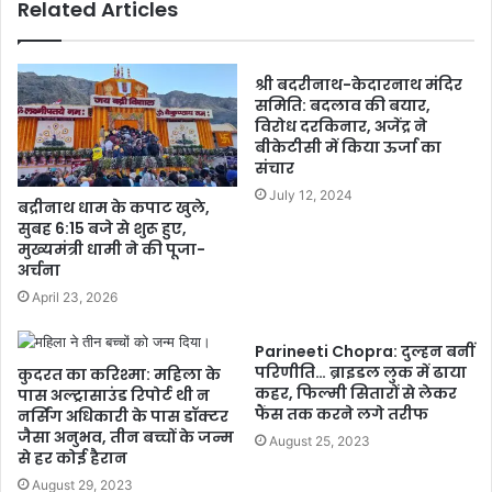
Related Articles
श्री बदरीनाथ-केदारनाथ मंदिर
समिति: बदलाव की बयार,
विरोध दरकिनार, अजेंद्र ने
बीकेटीसी में किया ऊर्जा का
संचार
July 12, 2024
बद्रीनाथ धाम के कपाट खुले,
सुबह 6:15 बजे से शुरू हुए,
मुख्यमंत्री धामी ने की पूजा-
अर्चना
April 23, 2026
Parineeti Chopra: दुल्हन बनीं
परिणीति… ब्राइडल लुक में ढाया
कुदरत का करिश्मा: महिला के
कहर, फिल्मी सितारों से लेकर
पास अल्ट्रासाउंड रिपोर्ट थी न
फैंस तक करने लगे तरीफ
नर्सिंग अधिकारी के पास डॉक्टर
जैसा अनुभव, तीन बच्चों के जन्म
August 25, 2023
से हर कोई हैरान
August 29, 2023