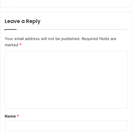
Leave a Reply
Your email address will not be published.
Required fields are
marked
*
C
o
m
m
e
n
t
Name
*
*