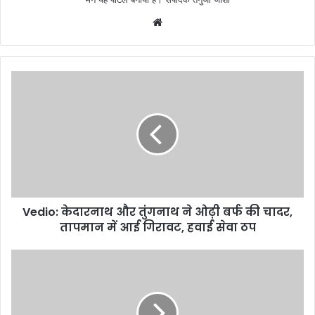
W
e
b
s
i
t
e
Vedio: केदारनाथ और तुंगनाथ ने ओढ़ी बर्फ की चादर,
तापमान में आई गिरावट, हवाई सेवा ठप