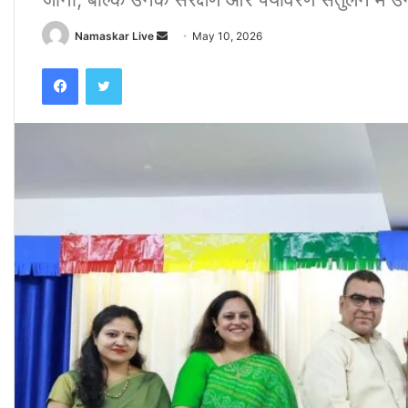
Namaskar Live
S
May 10, 2026
e
Facebook
Twitter
n
d
a
n
e
m
a
i
l