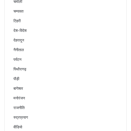
चमोली
चम्पावत
टिहरी
देश-विदेश
देहरादून
नैनीताल
पर्यटन
पिथौरागढ़
पौड़ी
बागेश्वर
मनोरंजन
राजनीति
रुद्रप्रयाग
वीडियो