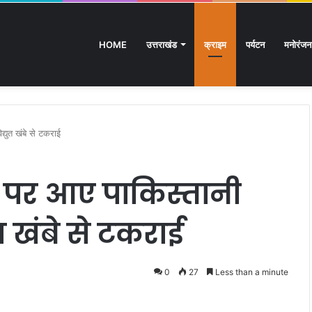
HOME
उत्तराखंड
क्राइम
पर्यटन
मनोरंजन
प्रशिक्षित बेरोजगारों का मंत्री आवास कूच, पुलिस ने रोका
द्युत खंबे से टकराई
रा पर आए पाकिस्तानी
ुत खंबे से टकराई
0
27
Less than a minute