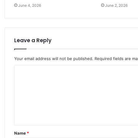
June 4, 2026
June 2, 2026
Leave a Reply
Your email address will not be published.
Required fields are m
C
o
m
m
e
n
t
Name
*
*