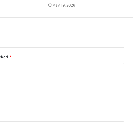
May 19, 2026
arked
*