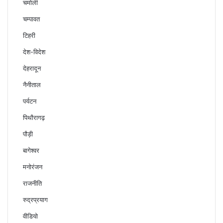
चमोली
चम्पावत
टिहरी
देश-विदेश
देहरादून
नैनीताल
पर्यटन
पिथौरागढ़
पौड़ी
बागेश्वर
मनोरंजन
राजनीति
रुद्रप्रयाग
वीडियो