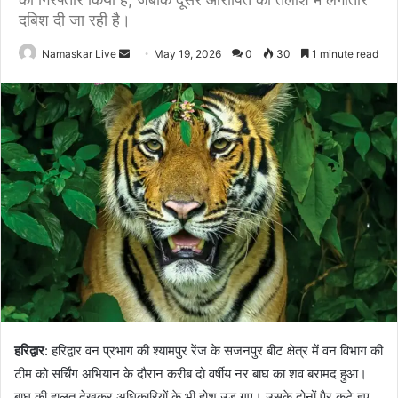
दबिश दी जा रही है।
Namaskar Live
S
May 19, 2026
0
30
1 minute read
e
n
d
a
n
e
m
a
i
l
हरिद्वार
: हरिद्वार वन प्रभाग की श्यामपुर रेंज के सजनपुर बीट क्षेत्र में वन विभाग की
टीम को सर्चिंग अभियान के दौरान करीब दो वर्षीय नर बाघ का शव बरामद हुआ।
बाघ की हालत देखकर अधिकारियों के भी होश उड़ गए। उसके दोनों पैर कटे हुए