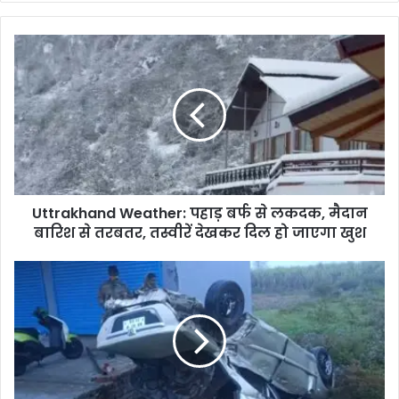
b
s
i
t
e
Uttrakhand Weather: पहाड़ बर्फ से लकदक, मैदान
बारिश से तरबतर, तस्वीरें देखकर दिल हो जाएगा खुश