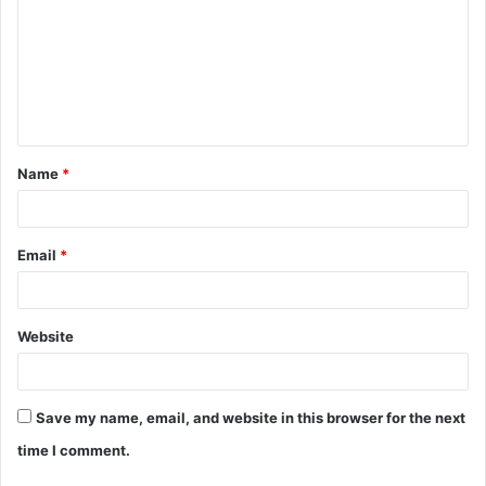
m
m
e
n
t
Name
*
*
Email
*
Website
Save my name, email, and website in this browser for the next
time I comment.