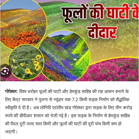
d
a
n
e
m
a
i
l
गोपेश्वर
: विश्व धरोहर फूलों की घाटी और हेमकुंड साहिब की राह आसन बनाने के
लिए केंद्र सरकार ने पुलना से भ्यूंडार तक 7.2 किमी सड़क निर्माण को सैद्धांतिक
स्वीकृति दे दी है। अब लोनिवि प्रांतीय खंड गोपेश्वर द्वारा सड़क के लिए तीन करोड़
रुपये की डीपीआर शासन को भेजी गई है। इस सड़क के निर्माण से हेमकुंड साहिब
की पैदल दूरी जल्द सात किमी और फूलों की घाटी की दूरी पांच किमी कम हो
जाएगी।