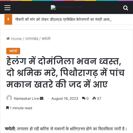
Menu
S
fo
नौकरी की मांग को लेकर डीएलएड प्रशिक्षित बेरोजगारों का मंत्री आवास कूच, पुलिस ने रोका
Home
/
उत्तराखंड
/
चमोली
चमोली
हेलंग में दोमंजिला भवन ध्‍वस्‍त,
दो श्रमिक मरे, पिथौरागढ़ में पांच
मकान खतरे की जद में आए
Namaskar Live
S
August 16, 2023
0
37
e
1 minute read
n
d
a
चमोली:
लगातार हो रही बारिश से मकानों के क्षतिग्रस्त होने का सिलसिला जारी है।