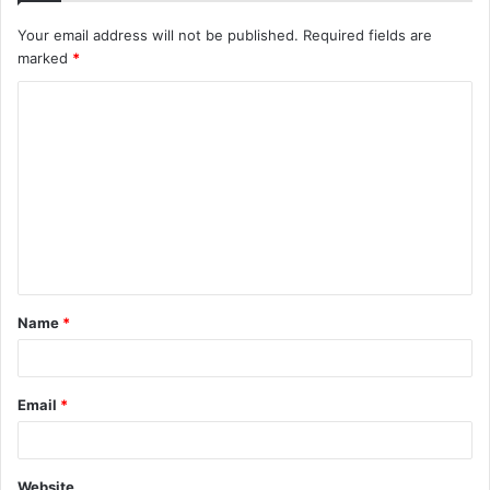
Your email address will not be published.
Required fields are
marked
*
C
o
m
m
e
n
t
Name
*
*
Email
*
Website