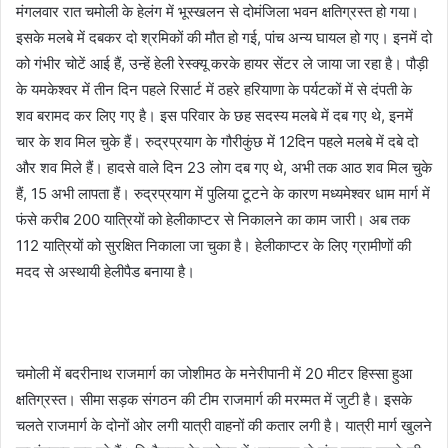
n
मंगलवार रात चमोली के हेलंग में भूस्‍खलन से दोमंजिला भवन क्षतिग्रस्‍त हो गया।
e
इसके मलबे में दबकर दो श्रमिकों की मौत हो गई, पांच अन्‍य घायल हो गए। इनमें दो
m
को गंभीर चोटें आई हैं, उन्‍हें हेली रेस्‍क्‍यू करके हायर सेंटर ले जाया जा रहा है। पौड़ी
a
के यमकेश्‍वर में तीन दिन पहले रिसार्ट में ठहरे हरियाणा के पर्यटकों में से दंपती के
i
शव बरामद कर लिए गए है। इस परिवार के छह सदस्‍य मलबे में दब गए थे, इनमें
l
चार के शव मिल चुके हैं। रुद्रप्रयाग के गौरीकुंछ में 12दिन पहले मलबे में दबे दो
और शव मिले हैं। हादसे वाले दिन 23 लोग दब गए थे, अभी तक आठ शव मिल चुके
हैं, 15 अभी लापता हैं। रुद्रप्रयाग में पुलिया टूटने के कारण मध्यमेश्वर धाम मार्ग में
फंसे करीब 200 यात्रियों को हेलीकाप्टर से निकालने का काम जारी। अब तक
112 यात्रियों को सुरक्षित निकाला जा चुका है। हेलीकाप्टर के लिए ग्रामीणों की
मदद से अस्थायी हेलीपैड बनाया है।
चमोली में बदरीनाथ राजमार्ग का जोशीमठ के मनेरीपानी में 20 मीटर हिस्सा हुआ
क्षतिग्रस्त। सीमा सड़क संगठन की टीम राजमार्ग की मरम्मत में जुटी है। इसके
चलते राजमार्ग के दोनों ओर लगी यात्री वाहनों की कतार लगी है। यात्री मार्ग खुलने